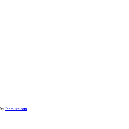
d by
JoomlArt.com
.