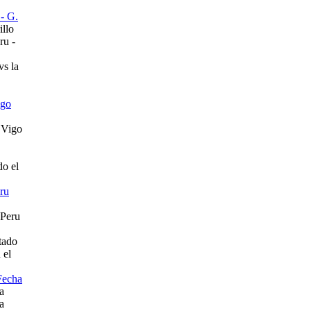
- G.
llo
vs la
igo
do el
ru
tado
 el
Fecha
a