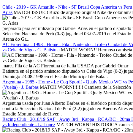
Chile - 2019 - GK Amarillo - Nike - SF Brasil Copa America vs Peru 
Arias
MATCH ISSUE!! Buzo de arquero original Nike de color amari
preparado para ser utilizado por Gabriel Arias en el partido disputado 
Selección Nacional de Perú (0-3) jugado el 03-07-2019 en el Estadio
Arena do Gr...
AC Fiorentina - 1998 - Home - Fila - Nintendo - Trofeo Ciudad de V
vs Celta de Vigo - G. Batistuta
MATCH WORN!! Hermosa camiseta
marca Fila de la AC Fiorentina de Italia USADA por Gabriel Omar
Batistuta en el partido amistoso disputado vs Celta de Vigo (0-2) juga
Domingo 23-08-1998 en el Estadio Municipal de Bala...
Argentina - 1985 - Home - Le Coq Sportif - Qualy Mexico WC vs Pe
(Vuelta) - J. Barbas
MATCH WORN!!!!!!! Camiseta de la Selección
Argentina usada por Juan Alberto Barbas en el histórico partido dispu
contra la Selección Nacional de Perú (2-2) jugado en Buenos Aires en
Estadio Monumental de River...
Racing Club - 2018/19 SAF - Away 3rd - Kappa - RCA/BC - 20ma 
vs Independiente - L. Lopez
MATCH WORN! HISTORICA camiset