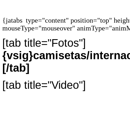
{jatabs type="content" position="top" heig
mouseType="mouseover" animType="animM
[tab title="Fotos"]
{vsig}camisetas/intern
[/tab]
[tab title="Video"]