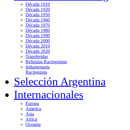
Década 1910
Década 1920
Década 1950
Década 1960
Década 1970
Década 1980
Década 1990
Década 2000
Década 2010
Década 2020
Transferidas
Reliquias Racinguistas
Indumentaria
Racinguista
Selección Argentina
Internacionales
Europa
America
Asia
Africa
Oceania