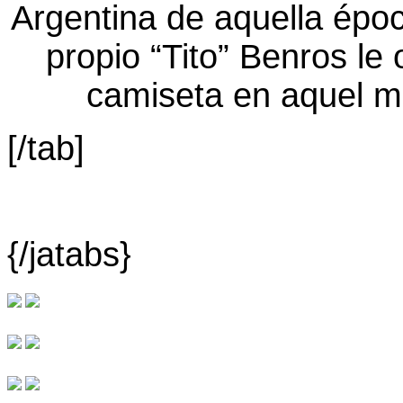
[/tab]
{/jatabs}