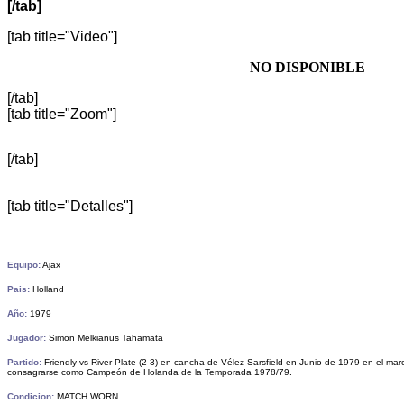
[/tab]
[tab title="Video"]
NO DISPONIBLE
[/tab]
[tab title="Zoom"]
[/tab]
[tab title="Detalles"]
Equipo:
Ajax
Pais:
Holland
Año:
1979
Jugador:
Simon Melkianus Tahamata
Partido:
Friendly vs River Plate (2-3) en cancha de Vélez Sarsfield en Junio de 1979 en el ma
consagrarse como Campeón de Holanda de la Temporada 1978/79.
Condicion:
MATCH WORN