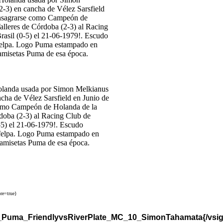
olanda usada por Simon Melkianus
ncha de Vélez Sarsfield en Junio de
como Campeón de Holanda de la
doba (2-3) al Racing Club de
0-5) el 21-06-1979!. Escudo
 felpa. Logo Puma estampado en
 camisetas Puma de esa época.
re=true}
y_Puma_FriendlyvsRiverPlate_MC_10_SimonTahamata{/vsig