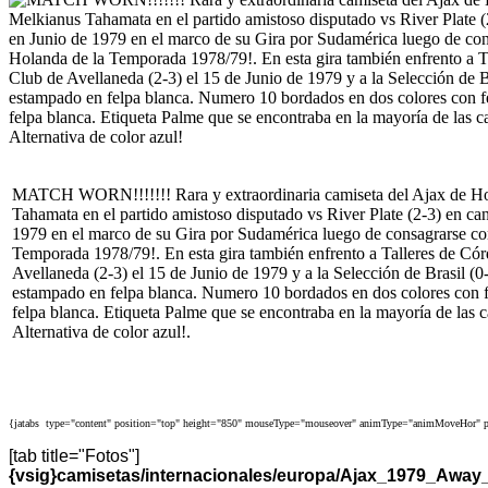
MATCH WORN!!!!!!! Rara y extraordinaria camiseta del Ajax de H
Tahamata en el partido amistoso disputado vs River Plate (2-3) en ca
1979 en el marco de su Gira por Sudamérica luego de consagrarse 
Temporada 1978/79!. En esta gira también enfrento a Talleres de Cór
Avellaneda (2-3) el 15 de Junio de 1979 y a la Selección de Brasil (
estampado en felpa blanca. Numero 10 bordados en dos colores con
felpa blanca. Etiqueta Palme que se encontraba en la mayoría de las
Alternativa de color azul!.
{jatabs type="content" position="top" height="850" mouseType="mouseover" animType="animMoveHor" p
[tab title="Fotos"]
{vsig}camisetas/internacionales/europa/Ajax_1979_Awa