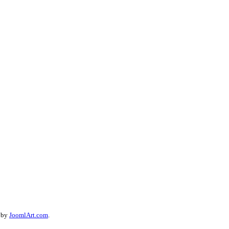
d by
JoomlArt.com
.