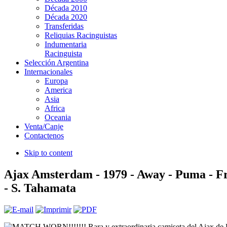
Década 2010
Década 2020
Transferidas
Reliquias Racinguistas
Indumentaria
Racinguista
Selección Argentina
Internacionales
Europa
America
Asia
Africa
Oceania
Venta/Canje
Contactenos
Skip to content
Ajax Amsterdam - 1979 - Away - Puma - Fr
- S. Tahamata