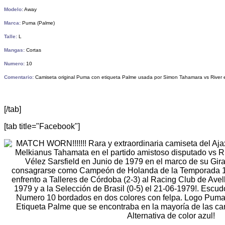
Modelo:
Away
Marca:
Puma (Palme)
Talle:
L
Mangas:
Cortas
Numero:
10
Comentario:
Camiseta original Puma con etiqueta Palme usada por Simon Tahamara vs River 
[/tab]
[tab title="Facebook"]