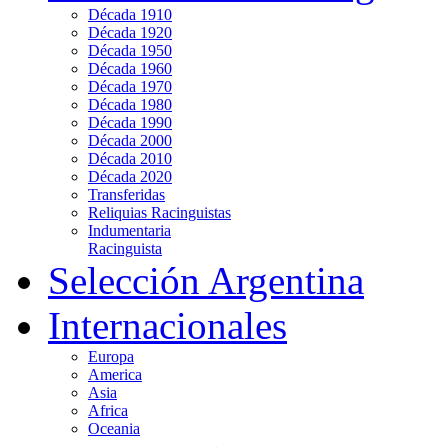
Década 1910
Década 1920
Década 1950
Década 1960
Década 1970
Década 1980
Década 1990
Década 2000
Década 2010
Década 2020
Transferidas
Reliquias Racinguistas
Indumentaria
Racinguista
Selección Argentina
Internacionales
Europa
America
Asia
Africa
Oceania