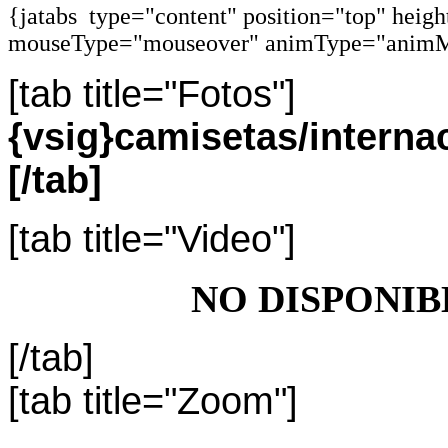
{jatabs type="content" position="top" heig
mouseType="mouseover" animType="animM
[tab title="Fotos"]
{vsig}camisetas/inter
[/tab]
[tab title="Video"]
NO DISPONIB
[/tab]
[tab title="Zoom"]