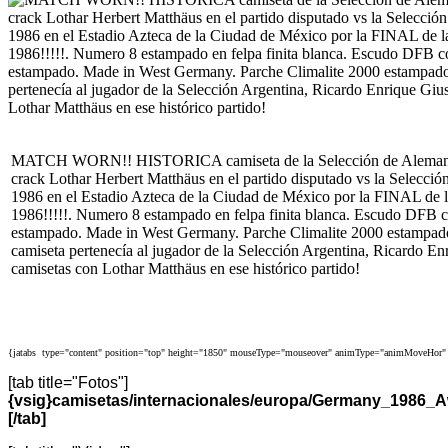
MATCH WORN!! HISTORICA camiseta de la Selección de Alemania 
crack Lothar Herbert Matthäus en el partido disputado vs la Selecció
1986 en el Estadio Azteca de la Ciudad de México por la FINAL de
1986!!!!!. Numero 8 estampado en felpa finita blanca. Escudo DFB c
estampado. Made in West Germany. Parche Climalite 2000 estampado
camiseta pertenecía al jugador de la Selección Argentina, Ricardo En
camisetas con Lothar Matthäus en ese histórico partido!
{jatabs type="content" position="top" height="1850" mouseType="mouseover" animType="animMoveHor" 
[tab title="Fotos"]
{vsig}camisetas/internacionales/europa/Germany_1986
[/tab]