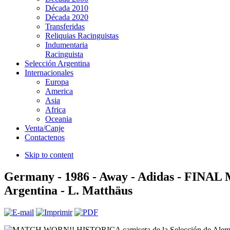
Década 2010
Década 2020
Transferidas
Reliquias Racinguistas
Indumentaria
Racinguista
Selección Argentina
Internacionales
Europa
America
Asia
Africa
Oceania
Venta/Canje
Contactenos
Skip to content
Germany - 1986 - Away - Adidas - FINAL
Argentina - L. Matthäus