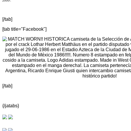
2000!.
[/tab]
[tab title="Facebook"]
[/tab]
{/jatabs}