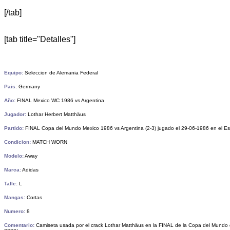
[/tab]
[tab title="Detalles"]
Equipo:
Seleccion de Alemania Federal
Pais:
Germany
Año:
FINAL Mexico WC 1986 vs Argentina
Jugador:
Lothar Herbert Matthäus
Partido:
FINAL Copa del Mundo Mexico 1986 vs Argentina (2-3) jugado el 29-06-1986 en el Est
Condicion:
MATCH WORN
Modelo:
Away
Marca:
Adidas
Talle:
L
Mangas:
Cortas
Numero:
8
Comentario:
Camiseta usada por el crack Lothar Matthäus en la FINAL de la Copa del Mundo d