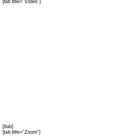
[tab title="Video"]
[/tab]
[tab title="Zoom"]