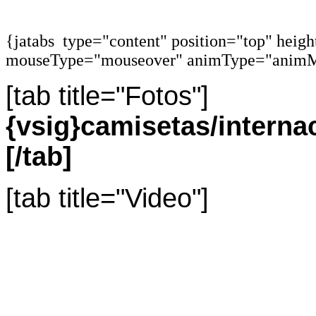
{jatabs type="content" position="top" heig
mouseType="mouseover" animType="animM
[tab title="Fotos"]
{vsig}camisetas/intern
[/tab]
[tab title="Video"]