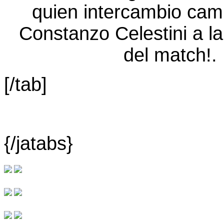
[/tab]
{/jatabs}