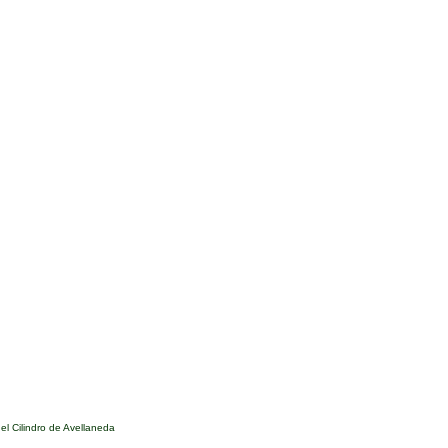
l Cilindro de Avellaneda