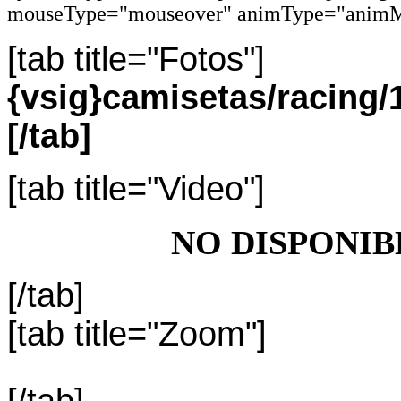
mouseType="mouseover" animType="animM
[tab title="Fotos"]
{vsig}camisetas/racing
[/tab]
[tab title="Video"]
NO DISPONIB
[/tab]
[tab title="Zoom"]
[/tab]