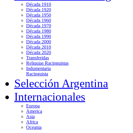
Década 1910
Década 1920
Década 1950
Década 1960
Década 1970
Década 1980
Década 1990
Década 2000
Década 2010
Década 2020
Transferidas
Reliquias Racinguistas
Indumentaria
Racinguista
Selección Argentina
Internacionales
Europa
America
Asia
Africa
Oceania