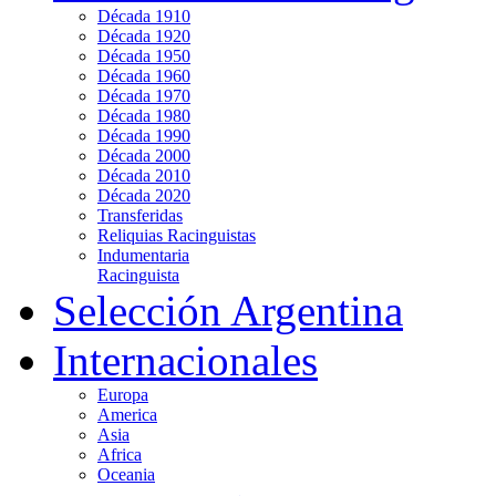
Década 1910
Década 1920
Década 1950
Década 1960
Década 1970
Década 1980
Década 1990
Década 2000
Década 2010
Década 2020
Transferidas
Reliquias Racinguistas
Indumentaria
Racinguista
Selección Argentina
Internacionales
Europa
America
Asia
Africa
Oceania