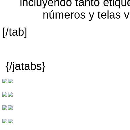
[/tab]
{/jatabs}