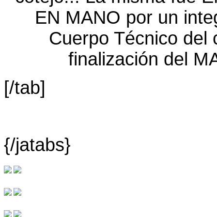
[/tab]
{/jatabs}