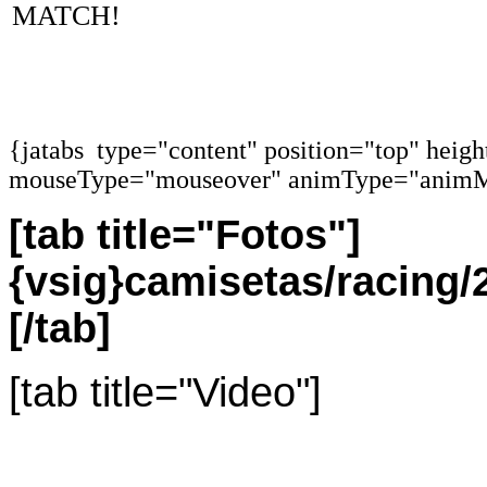
MATCH!
{jatabs type="content" position="top" heig
mouseType="mouseover" animType="animM
[tab title="Fotos"]
{vsig}camisetas/racin
[/tab]
[tab title="Video"]