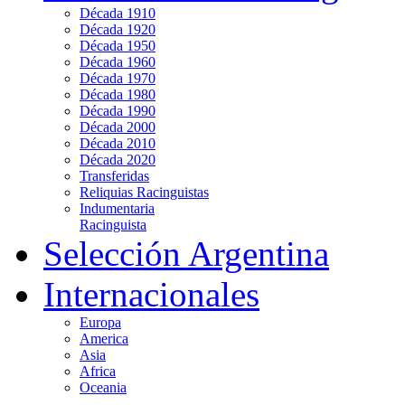
Década 1910
Década 1920
Década 1950
Década 1960
Década 1970
Década 1980
Década 1990
Década 2000
Década 2010
Década 2020
Transferidas
Reliquias Racinguistas
Indumentaria
Racinguista
Selección Argentina
Internacionales
Europa
America
Asia
Africa
Oceania