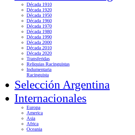
Década 1910
Década 1920
Década 1950
Década 1960
Década 1970
Década 1980
Década 1990
Década 2000
Década 2010
Década 2020
Transferidas
Reliquias Racinguistas
Indumentaria
Racinguista
Selección Argentina
Internacionales
Europa
America
Asia
Africa
Oceania