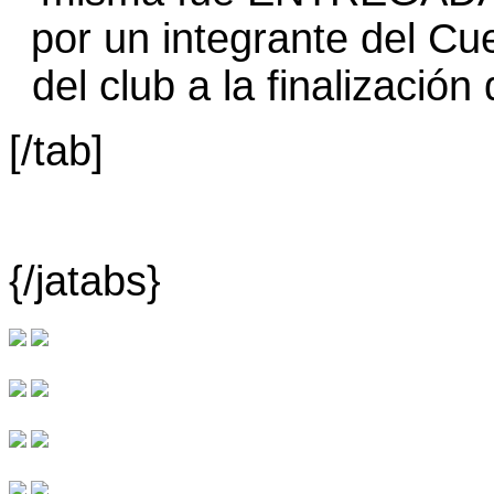
[/tab]
{/jatabs}