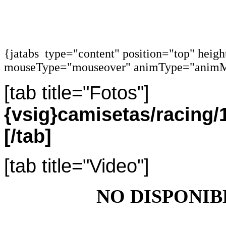
{jatabs type="content" position="top" heig
mouseType="mouseover" animType="animM
[tab title="Fotos"]
{vsig}camisetas/racin
[/tab]
[tab title="Video"]
NO DISPONIB