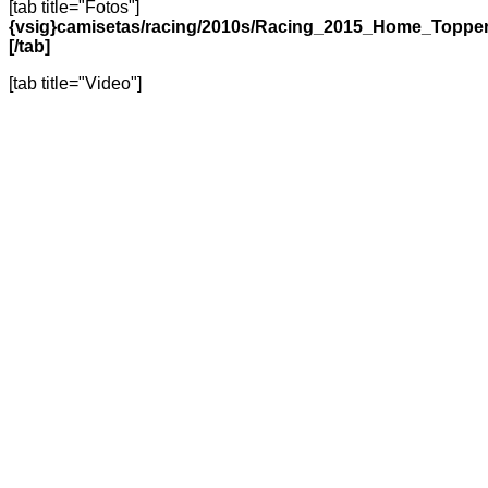
[tab title="Fotos"]
{vsig}camisetas/racing/2010s/Racing_2015_Home_Topp
[/tab]
[tab title="Video"]