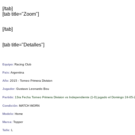
[/tab]
[tab title="Zoom"]
[/tab]
[tab title="Detalles"]
Equipo:
Racing Club
Pais:
Argentina
Año:
2015 - Torneo Primera Division
Jugador:
Gustavo Leonardo Bou
Partido:
13ra Fecha Torneo Primera Division vs Independiente (1-0) jugado el Domingo 24-05-2
Condición:
MATCH WORN
Modelo:
Home
Marca:
Topper
Talle:
L