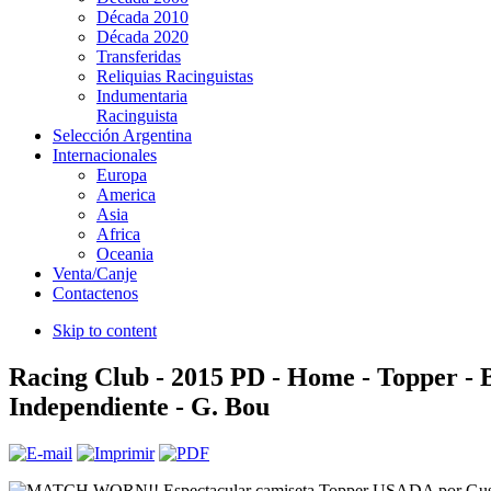
Década 2010
Década 2020
Transferidas
Reliquias Racinguistas
Indumentaria
Racinguista
Selección Argentina
Internacionales
Europa
America
Asia
Africa
Oceania
Venta/Canje
Contactenos
Skip to content
Racing Club - 2015 PD - Home - Topper - 
Independiente - G. Bou