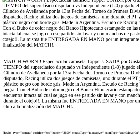
MATCH WORN!! Espectacular camiseta Topper USADA por Gusta
TIEMPO del superclásico disputado vs Independiente (1-0) jugado 
Cilindro de Avellaneda por la 13ra Fecha del Torneo de Primera Divi
disputado, Racing utiliza dos juegos de camisetas, uno durante el PT
plástico negro con borde gris. Made in Argentina. Escudo de Racing
negra. Con el Buho de color negro del Banco Hipotecario estampado 
encuentra intacta tal cual se jugo en ese partido sin lavar y con manc
durante el cotejo!!. La misma fue ENTREGADA EN MANO por un in
club a la finalización del MATCH!.
{jatabs type="content" position="top" height="2600" mouseType="mouseover" animType="animMoveHor" 