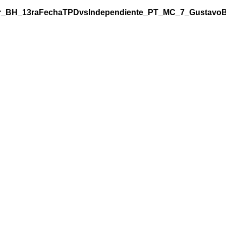
er_BH_13raFechaTPDvsIndependiente_PT_MC_7_GustavoB