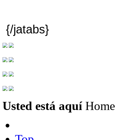
{/jatabs}
Usted está aquí
Home
Top