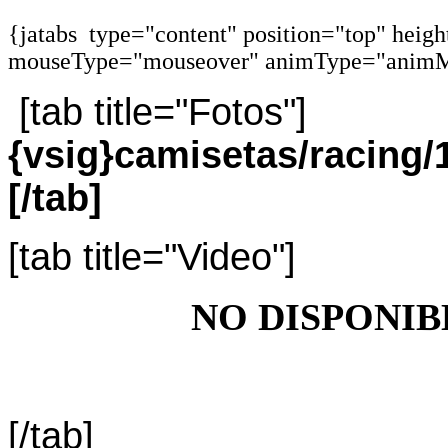
{jatabs type="content" position="top" heig
mouseType="mouseover" animType="animM
[tab title="Fotos"]
{vsig}camisetas/racing
[/tab]
[tab title="Video"]
NO DISPONIB
[/tab]