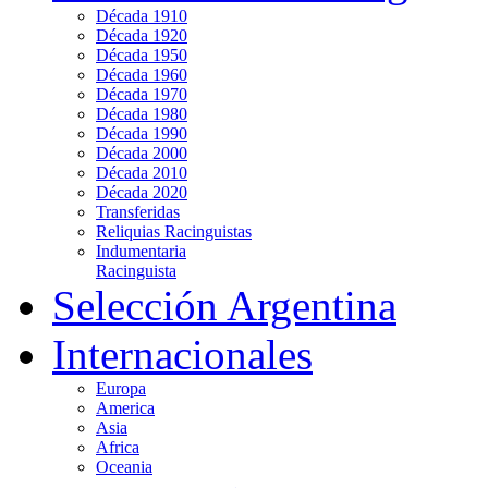
Década 1910
Década 1920
Década 1950
Década 1960
Década 1970
Década 1980
Década 1990
Década 2000
Década 2010
Década 2020
Transferidas
Reliquias Racinguistas
Indumentaria
Racinguista
Selección Argentina
Internacionales
Europa
America
Asia
Africa
Oceania