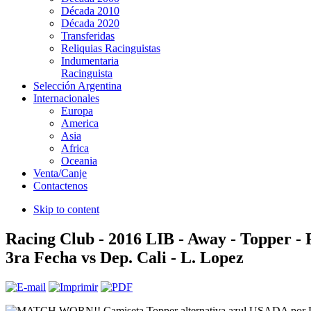
Década 2010
Década 2020
Transferidas
Reliquias Racinguistas
Indumentaria
Racinguista
Selección Argentina
Internacionales
Europa
America
Asia
Africa
Oceania
Venta/Canje
Contactenos
Skip to content
Racing Club - 2016 LIB - Away - Topper -
3ra Fecha vs Dep. Cali - L. Lopez