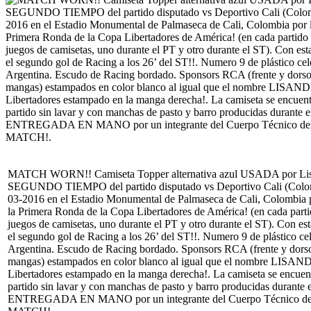
MATCH WORN!! Camiseta Topper alternativa azul USADA por Lisa
SEGUNDO TIEMPO del partido disputado vs Deportivo Cali (Colomb
03-2016 en el Estadio Monumental de Palmaseca de Cali, Colombia p
la Primera Ronda de la Copa Libertadores de América! (en cada parti
juegos de camisetas, uno durante el PT y otro durante el ST). Con es
el segundo gol de Racing a los 26’ del ST!!. Numero 9 de plástico ce
Argentina. Escudo de Racing bordado. Sponsors RCA (frente y dors
mangas) estampados en color blanco al igual que el nombre LISAN
Libertadores estampado en la manga derecha!. La camiseta se encuentra
partido sin lavar y con manchas de pasto y barro producidas durante e
ENTREGADA EN MANO por un integrante del Cuerpo Técnico del cl