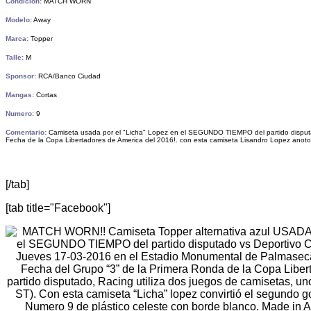
Condición:
MATCH WORN
Modelo:
Away
Marca:
Topper
Talle:
M
Sponsor:
RCA/Banco Ciudad
Mangas:
Cortas
Numero:
9
Comentario:
Camiseta usada por el "Licha" Lopez en el SEGUNDO TIEMPO del partido disputad
Fecha de la Copa Libertadores de America del 2016!. con esta camiseta Lisandro Lopez anoto 
[/tab]
[tab title="Facebook"]