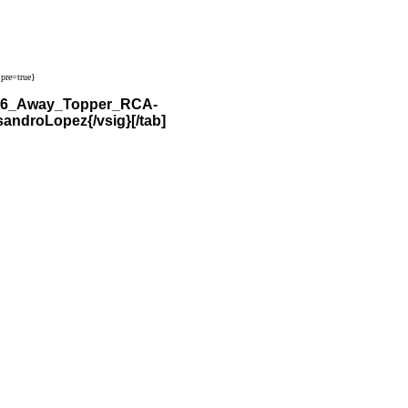
pre=true}
2016_Away_Topper_RCA-
ndroLopez{/vsig}[/tab]