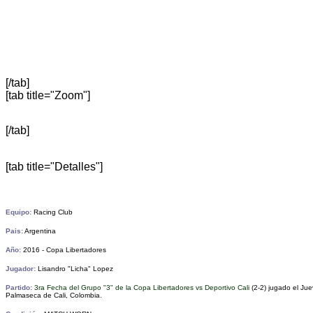
[/tab]
[tab title="Zoom"]
[/tab]
[tab title="Detalles"]
Equipo:
Racing Club
Pais:
Argentina
Año:
2016 - Copa Libertadores
Jugador:
Lisandro "Licha" Lopez
Partido:
3ra Fecha del Grupo "3" de la Copa Libertadores vs Deportivo Cali
(2-2)
jugado el Ju
Palmaseca de Cali, Colombia
.