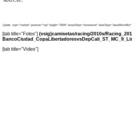
MATCH!.
{jatabs type="content" position="top" height="3600" mouseType="mouseover" animType="animMoveHor" 
[tab title="Fotos"]
{vsig}camisetas/racing/2010s/Racing_
BancoCiudad_CopaLibertadoresvsDepCali_ST_MC_9_Lisa
[tab title="Video"]