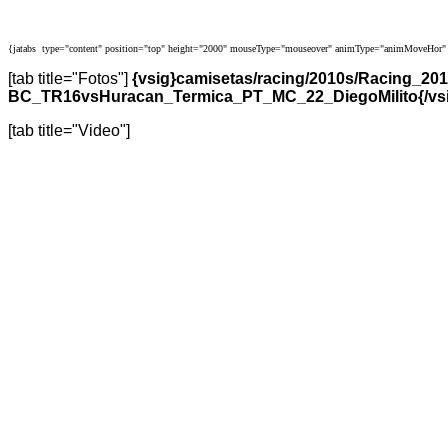
{jatabs type="content" position="top" height="2000" mouseType="mouseover" animType="animMoveHor" 
[tab title="Fotos"]
{vsig}camisetas/racing/2010s/Racing_
BC_TR16vsHuracan_Termica_PT_MC_22_DiegoMilito{/vsig
[tab title="Video"]