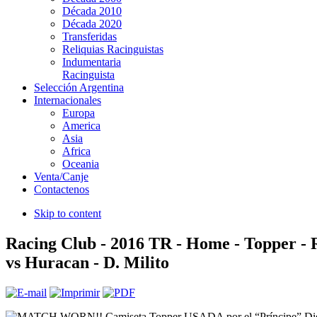
Década 2010
Década 2020
Transferidas
Reliquias Racinguistas
Indumentaria
Racinguista
Selección Argentina
Internacionales
Europa
America
Asia
Africa
Oceania
Venta/Canje
Contactenos
Skip to content
Racing Club - 2016 TR - Home - Topper -
vs Huracan - D. Milito