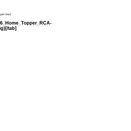
pre=true}
2016_Home_Topper_RCA-
}[/tab]