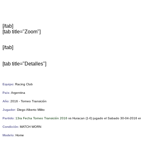
[/tab]
[tab title="Zoom"]
[/tab]
[tab title="Detalles"]
Equipo:
Racing Club
Pais:
Argentina
Año:
2016 - Torneo Transición
Jugador:
Diego Alberto Milito
Partido:
13ra Fecha Torneo Transición 2016
vs Huracan (1-0)
jugado el Sabado 30
-04-2016 en
Condición:
MATCH WORN
Modelo:
Home