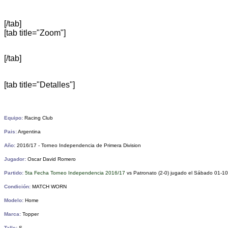
[/tab]
[tab title="Zoom"]
[/tab]
[tab title="Detalles"]
Equipo:
Racing Club
Pais:
Argentina
Año:
2016/17 - Torneo Independencia de Primera Division
Jugador:
Oscar David Romero
Partido:
5ta Fecha Torneo Independencia 2016/17
vs Patronato (2-0)
jugado el Sábado 01-10-
Condición:
MATCH WORN
Modelo:
Home
Marca:
Topper
Talle:
S