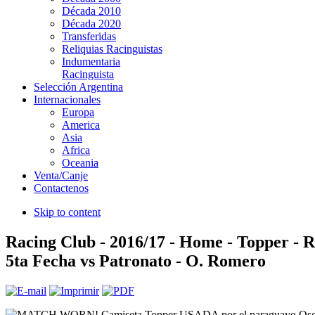
Década 2010
Década 2020
Transferidas
Reliquias Racinguistas
Indumentaria
Racinguista
Selección Argentina
Internacionales
Europa
America
Asia
Africa
Oceania
Venta/Canje
Contactenos
Skip to content
Racing Club - 2016/17 - Home - Topper - 
5ta Fecha vs Patronato - O. Romero