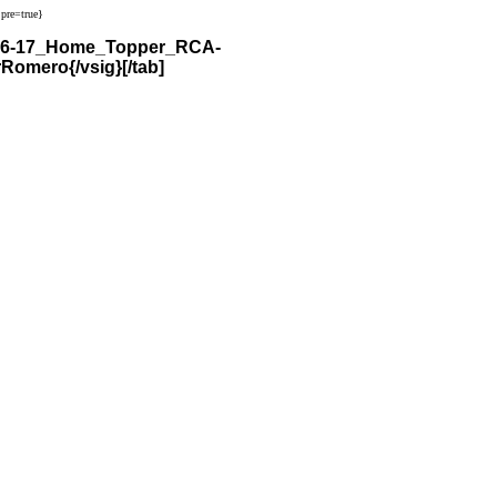
pre=true}
2016-17_Home_Topper_RCA-
mero{/vsig}[/tab]