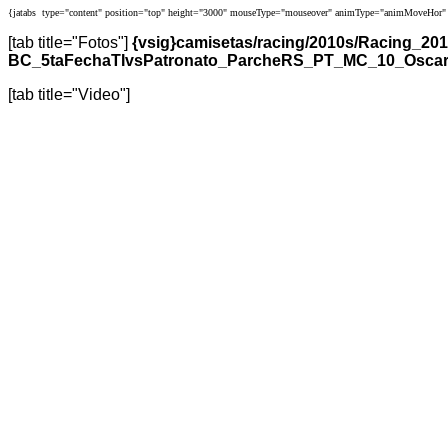
{jatabs type="content" position="top" height="3000" mouseType="mouseover" animType="animMoveHor" 
[tab title="Fotos"]
{vsig}camisetas/racing/2010s/Racing_
BC_5taFechaTIvsPatronato_ParcheRS_PT_MC_10_OscarRo
[tab title="Video"]