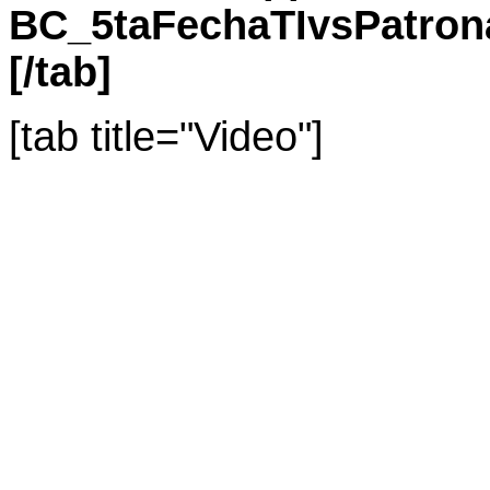
BC_5taFechaTIvsPatron
[/tab]
[tab title="Video"]