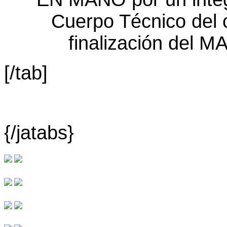
[/tab]
{/jatabs}