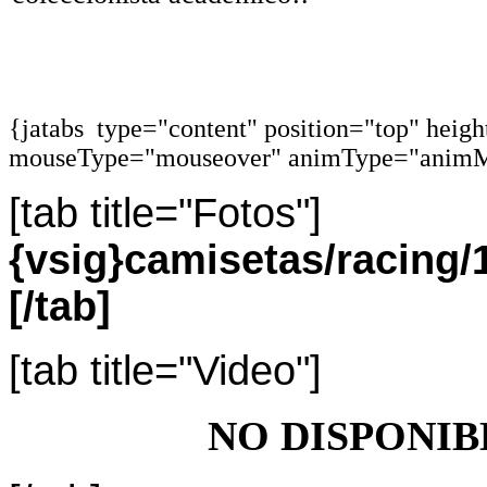
{jatabs type="content" position="top" heig
mouseType="mouseover" animType="animM
[tab title="Fotos"]
{vsig}camisetas/racing
[/tab]
[tab title="Video"]
NO DISPONIB