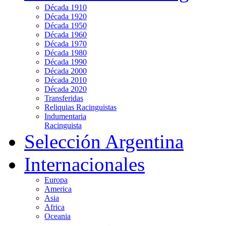
Década 1910
Década 1920
Década 1950
Década 1960
Década 1970
Década 1980
Década 1990
Década 2000
Década 2010
Década 2020
Transferidas
Reliquias Racinguistas
Indumentaria
Racinguista
Selección Argentina
Internacionales
Europa
America
Asia
Africa
Oceania