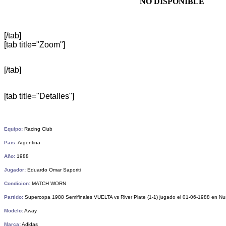
NO DISPONIBLE
[/tab]
[tab title="Zoom"]
[/tab]
[tab title="Detalles"]
Equipo:
Racing Club
Pais:
Argentina
Año:
1988
Jugador:
Eduardo Omar Saporiti
Condicion:
MATCH WORN
Partido:
Supercopa 1988 Semifinales VUELTA vs River Plate (1-1) jugado el 01-06-1988 en Nu
Modelo:
Away
Marca:
Adidas