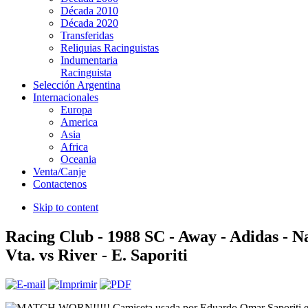
Década 2010
Década 2020
Transferidas
Reliquias Racinguistas
Indumentaria
Racinguista
Selección Argentina
Internacionales
Europa
America
Asia
Africa
Oceania
Venta/Canje
Contactenos
Skip to content
Racing Club - 1988 SC - Away - Adidas - N
Vta. vs River - E. Saporiti