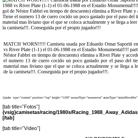
MATCH WORN!!!!! Camiseta usada por Eduardo Omar Saporiti en l
vs River Plate (1-1) el 01-06-1988 en el Estadio Monumental!!!! part
Néstor Fabbri en tiempo de descuento) elimina a River Plate y accede
el numero 13 de cuero cocido un poco gastado por el paso del t
material mas liviano que el que se coloca actualmente y se llega a le
de la camiseta!!!. Conseguida por el propio jugador!!!.
{jatabs type="content" position="top" height="1100" mouseType="mouseover" animType="animMoveHor" 
[tab title="Fotos"]
{vsig}camisetas/racing/1980s/Racing_1988_Away_Adida
[/tab]
[tab title="Video"]