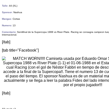
Talle:
44 (XL)
Sponsor:
Nashua
Mangas:
Cortas
Numero:
13
Comentario:
Semifinal de la Supercopa 1988 vs River Plate. Racing se consagra campeon luego
internacional.
[/tab]
[tab title="Facebook"]
[/tab]