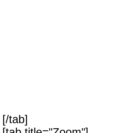
[/tab]
[tab title="Zoom"]