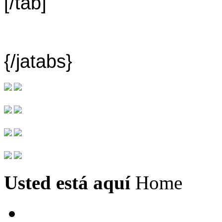
[/tab]
{/jatabs}
Usted está aquí
Home