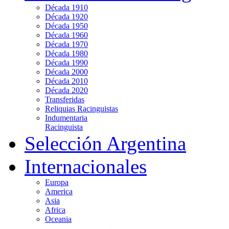
Década 1910
Década 1920
Década 1950
Década 1960
Década 1970
Década 1980
Década 1990
Década 2000
Década 2010
Década 2020
Transferidas
Reliquias Racinguistas
Indumentaria
Racinguista
Selección Argentina
Internacionales
Europa
America
Asia
Africa
Oceania