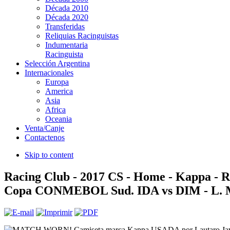
Década 2010
Década 2020
Transferidas
Reliquias Racinguistas
Indumentaria
Racinguista
Selección Argentina
Internacionales
Europa
America
Asia
Africa
Oceania
Venta/Canje
Contactenos
Skip to content
Racing Club - 2017 CS - Home - Kappa - 
Copa CONMEBOL Sud. IDA vs DIM - L. 