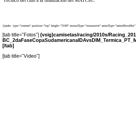
Técnico del club a la finalización del MATCH!.
{jatabs type="content" position="top" height="3100" mouseType="mouseover" animType="animMoveHor" 
[tab title="Fotos"]
{vsig}camisetas/racing/2010s/Racing_
BC_2daFaseCopaSudamericanaIDAvsDIM_Termica_PT_MC_
[/tab]
[tab title="Video"]