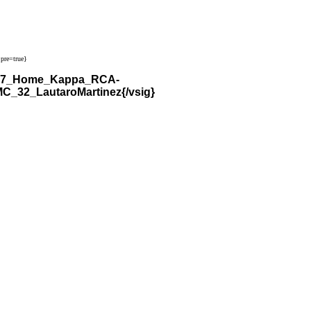
pre=true}
2017_Home_Kappa_RCA-
32_LautaroMartinez{/vsig}