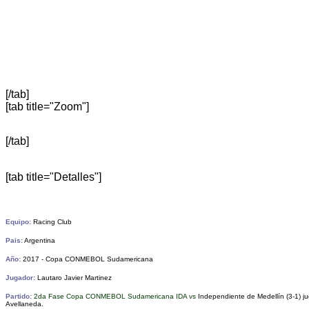
[/tab]
[tab title="Zoom"]
[/tab]
[tab title="Detalles"]
Equipo:
Racing Club
Pais:
Argentina
Año:
2017 - Copa CONMEBOL Sudamericana
Jugador:
Lautaro Javier Martinez
Partido:
2da Fase Copa CONMEBOL Sudamericana IDA vs
Independiente de Medellín (3-1) j
Avellaneda
.