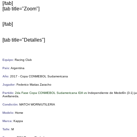
[/tab]
[tab title="Zoom"]
[/tab]
[tab title="Detalles"]
Equipo:
Racing Club
Pais:
Argentina
Año:
2017 - Copa CONMEBOL Sudamericana
Jugador:
Federico Matias Zaracho
Partido:
2da Fase Copa CONMEBOL Sudamericana IDA vs
Independiente de Medellín (3-1) j
Avellaneda
.
Condición:
MATCH WORN/UTILERIA
Modelo:
Home
Marca:
Kappa
Talle:
M