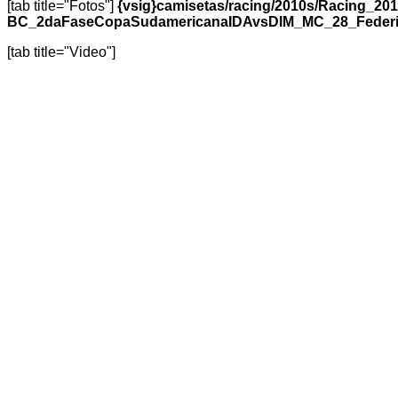
[tab title="Fotos"]
{vsig}camisetas/racing/2010s/Racing_
BC_2daFaseCopaSudamericanaIDAvsDIM_MC_28_Federico
[tab title="Video"]