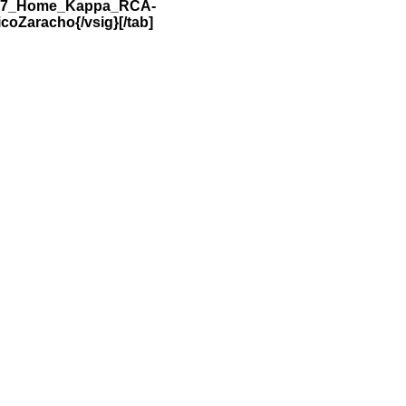
2017_Home_Kappa_RCA-
Zaracho{/vsig}[/tab]