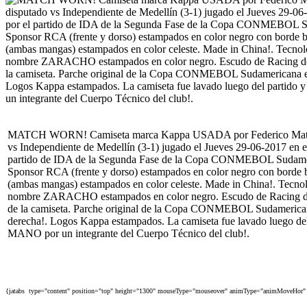
MATCH WORN! Camiseta marca Kappa USADA por Federico Matías 
vs Independiente de Medellín (3-1) jugado el Jueves 29-06-2017 en e
partido de IDA de la Segunda Fase de la Copa CONMEBOL Sudame
Sponsor RCA (frente y dorso) estampados en color negro con borde
(ambas mangas) estampados en color celeste. Made in China!. Tec
nombre ZARACHO estampados en color negro. Escudo de Racing de
de la camiseta. Parche original de la Copa CONMEBOL Sudamerica
derecha!. Logos Kappa estampados. La camiseta fue lavado lueg
MANO por un integrante del Cuerpo Técnico del club!.
{jatabs type="content" position="top" height="1300" mouseType="mouseover" animType="animMoveHor" 