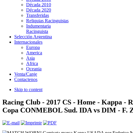
Década 2010
Década 2020
Transferidas
Reliquias Racinguistas
Indumentaria
Racinguista
Selección Argentina
Internacionales
Europa
America
Asia
Africa
Oceania
Venta/Canje
Contactenos
Skip to content
Racing Club - 2017 CS - Home - Kappa - 
Copa CONMEBOL Sud. IDA vs DIM - F. 