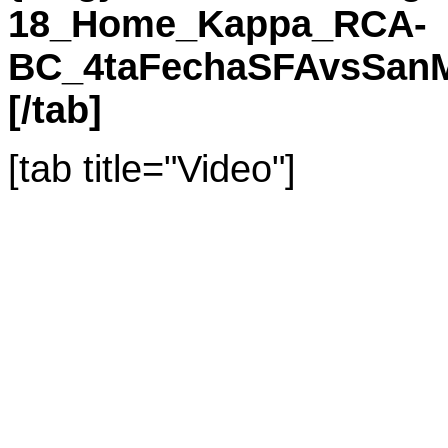
18_Home_Kappa_RCA-
BC_4taFechaSFAvsSanM
[/tab]
[tab title="Video"]