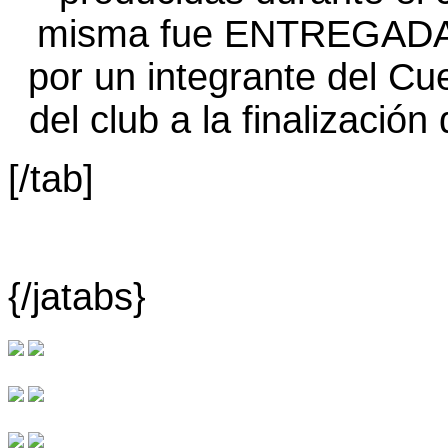
[/tab]
{/jatabs}