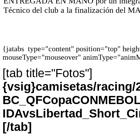
ENTREGADA EN MANO por un integran
Técnico del club a la finalización del 
{jatabs type="content" position="top" heig
mouseType="mouseover" animType="animM
[tab title="Fotos"]
{vsig}camisetas/racin
BC_QFCopaCONMEBOLS
IDAvsLibertad_Short_C
[/tab]