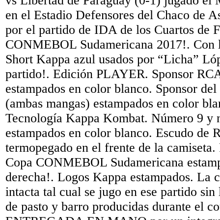
vs Libertad de Paraguay (0-1) jugado el
en el Estadio Defensores del Chaco de A
por el partido de IDA de los Cuartos de F
CONMEBOL Sudamericana 2017!. Con la 
Short Kappa azul usados por “Licha” Lóp
partido!. Edición PLAYER. Sponsor RCA 
estampados en color blanco. Sponsor de
(ambas mangas) estampados en color bla
Tecnología Kappa Kombat. Número 9 
estampados en color blanco. Escudo de 
termopegado en el frente de la camiseta. 
Copa CONMEBOL Sudamericana estamp
derecha!. Logos Kappa estampados. La c
intacta tal cual se jugo en ese partido si
de pasto y barro producidas durante el c