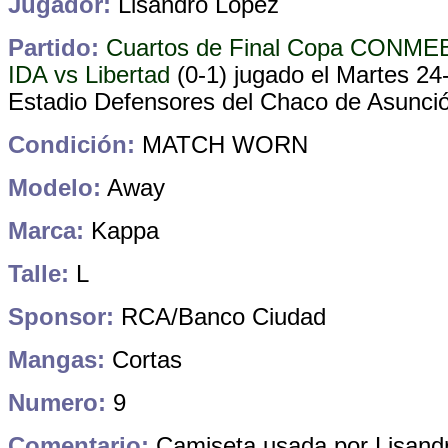
Jugador:
Lisandro Lopez
Partido:
Cuartos de Final Copa CONME
IDA vs Libertad
(0-1) jugado el
Martes 24
Estadio Defensores del Chaco de Asunci
Condición:
MATCH WORN
Modelo:
Away
Marca:
Kappa
Talle:
L
Sponsor:
RCA/Banco Ciudad
Mangas:
Cortas
Numero:
9
Comentario:
Camiseta usada por Lisandr