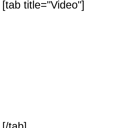
[tab title="Video"]
[/tab]