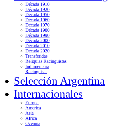
Década 1910
Década 1920
Década 1950
Década 1960
Década 1970
Década 1980
Década 1990
Década 2000
Década 2010
Década 2020
Transferidas
Reliquias Racinguistas
Indumentaria
Racinguista
Selección Argentina
Internacionales
Europa
America
Asia
Africa
Oceania