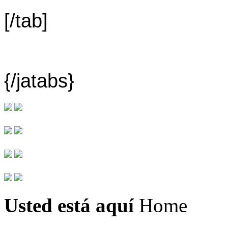
[/tab]
{/jatabs}
Usted está aquí
Home