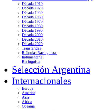
Década 1910
Década 1920
Década 1950
Década 1960
Década 1970
Década 1980
Década 1990
Década 2000
Década 2010
Década 2020
Transferidas
Reliquias Racinguistas
Indumentaria
Racinguista
Selección Argentina
Internacionales
Europa
America
Asia
Africa
Oceania