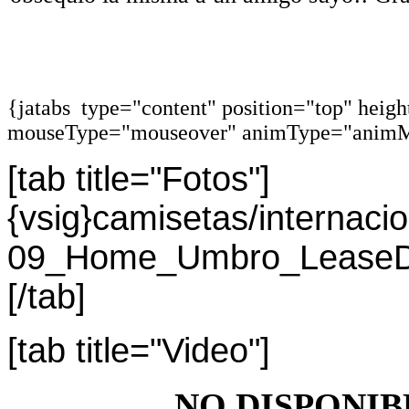
{jatabs type="content" position="top" heig
mouseType="mouseover" animType="animM
[tab title="Fotos"]
{vsig}camisetas/interna
09_Home_Umbro_LeaseDir
[/tab]
[tab title="Video"]
NO DISPONIB