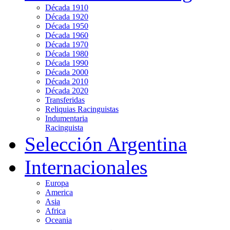
Década 1910
Década 1920
Década 1950
Década 1960
Década 1970
Década 1980
Década 1990
Década 2000
Década 2010
Década 2020
Transferidas
Reliquias Racinguistas
Indumentaria
Racinguista
Selección Argentina
Internacionales
Europa
America
Asia
Africa
Oceania