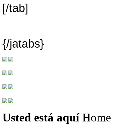
[/tab]
{/jatabs}
Usted está aquí
Home