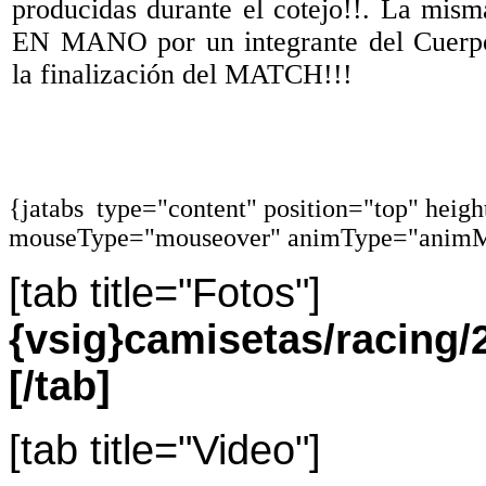
producidas durante el cotejo!!. La 
EN MANO por un integrante del Cuerpo
la finalización del MATCH!!!
{jatabs type="content" position="top" heig
mouseType="mouseover" animType="animM
[tab title="Fotos"]
{vsig}camisetas/racin
[/tab]
[tab title="Video"]