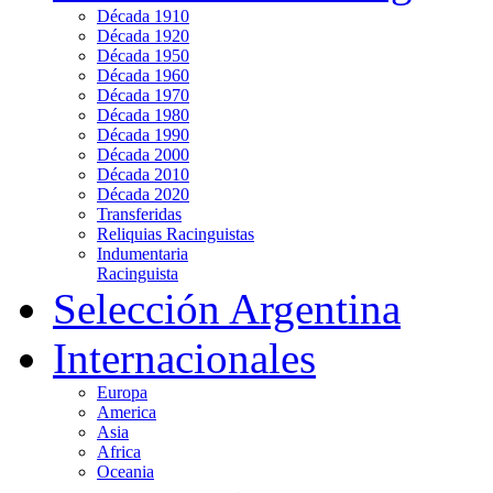
Década 1910
Década 1920
Década 1950
Década 1960
Década 1970
Década 1980
Década 1990
Década 2000
Década 2010
Década 2020
Transferidas
Reliquias Racinguistas
Indumentaria
Racinguista
Selección Argentina
Internacionales
Europa
America
Asia
Africa
Oceania