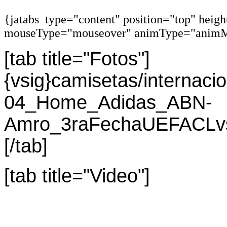
{jatabs type="content" position="top" heig
mouseType="mouseover" animType="animM
[tab title="Fotos"]
{vsig}camisetas/internac
04_Home_Adidas_ABN-
Amro_3raFechaUEFACLvsC
[/tab]
[tab title="Video"]