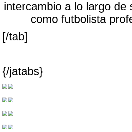
[/tab]
{/jatabs}