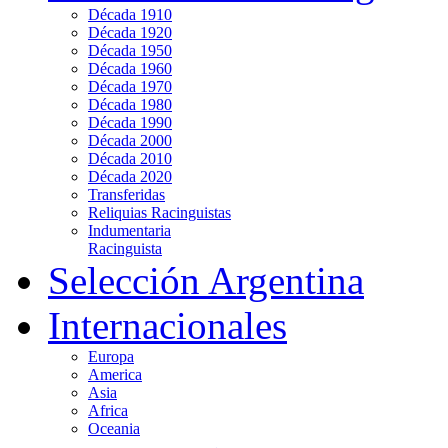
Década 1910
Década 1920
Década 1950
Década 1960
Década 1970
Década 1980
Década 1990
Década 2000
Década 2010
Década 2020
Transferidas
Reliquias Racinguistas
Indumentaria
Racinguista
Selección Argentina
Internacionales
Europa
America
Asia
Africa
Oceania