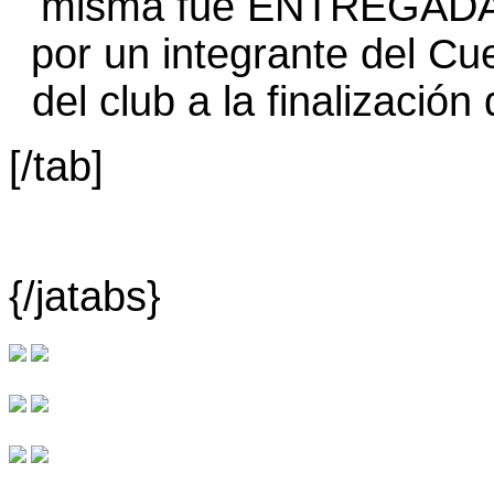
[/tab]
{/jatabs}