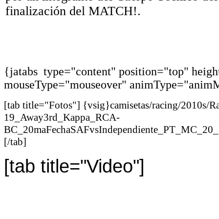
finalización del MATCH!.
{jatabs type="content" position="top" heig
mouseType="mouseover" animType="animM
[tab title="Fotos"] {vsig}camisetas/racing/2010s/
19_Away3rd_Kappa_RCA-
BC_20maFechaSAFvsIndependiente_PT_MC_20_Da
[/tab]
[tab title="Video"]