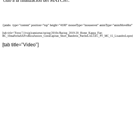
club a la finalización del MATCH!.
{jatabs type="content" position="top" height="4100" mouseType="mouseover" animType="animMoveHor" 
[tab title="Fotos"] {vsig}camisetas/racing/2010s/Racing_2019-20_Home_Kappa_Fiat-
BC_10maFechaSAFvsBocaJuniors_CintaCapitan_Short_Banderin_ParcheLALCEC_PT_MC_15_LisandroLopez{/v
[tab title="Video"]