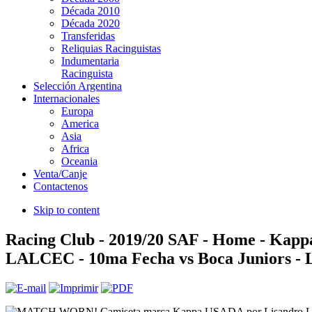
Década 2010
Década 2020
Transferidas
Reliquias Racinguistas
Indumentaria
Racinguista
Selección Argentina
Internacionales
Europa
America
Asia
Africa
Oceania
Venta/Canje
Contactenos
Skip to content
Racing Club - 2019/20 SAF - Home - Kapp
LALCEC - 10ma Fecha vs Boca Juniors - 