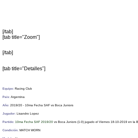
[/tab]
[tab title="Zoom"]
[/tab]
[tab title="Detalles"]
Equipo:
Racing Club
Pais:
Argentina
Año:
2019/20 - 10ma Fecha SAF vs Boca Juniors
Jugador:
Lisandro Lopez
Partido:
10ma Fecha SAF 2019/20
vs Boca Juniors
(1-0) jugado el Viernes 18-10-2019 en la
Condición:
MATCH WORN