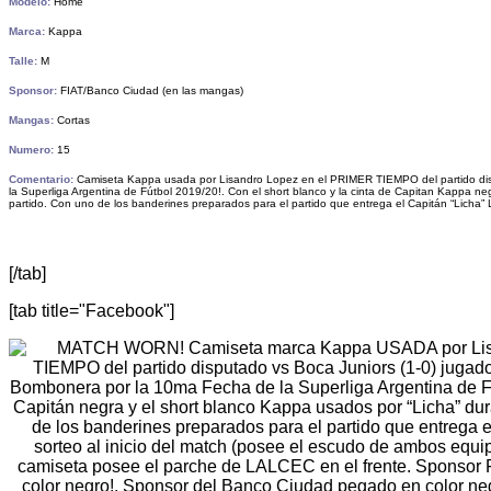
Modelo:
Home
Marca:
Kappa
Talle:
M
Sponsor:
FIAT/Banco Ciudad (en las mangas)
Mangas:
Cortas
Numero:
15
Comentario:
Camiseta Kappa usada por Lisandro Lopez en el PRIMER TIEMPO del partido d
la Superliga Argentina de Fútbol 2019/20!. Con el short blanco y la cinta de Capitan Kappa
partido. Con uno de los
banderines preparados para el partido que entrega el Capitán “Licha” L
[/tab]
[tab title="Facebook"]