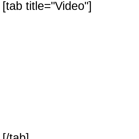
[tab title="Video"]
[/tab]