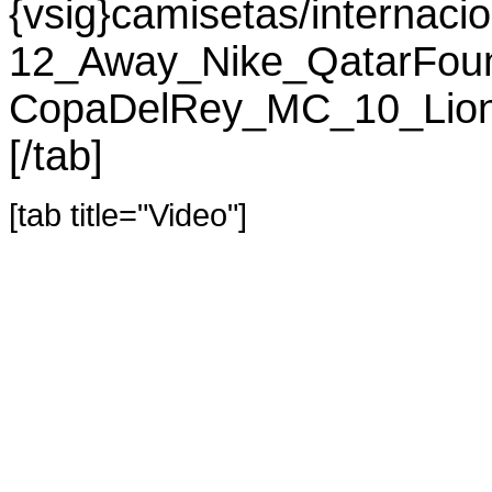
{vsig}camisetas/internac
12_Away_Nike_QatarFoun
CopaDelRey_MC_10_Lione
[/tab]
[tab title="Video"]