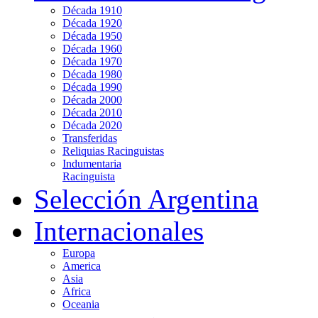
Década 1910
Década 1920
Década 1950
Década 1960
Década 1970
Década 1980
Década 1990
Década 2000
Década 2010
Década 2020
Transferidas
Reliquias Racinguistas
Indumentaria
Racinguista
Selección Argentina
Internacionales
Europa
America
Asia
Africa
Oceania