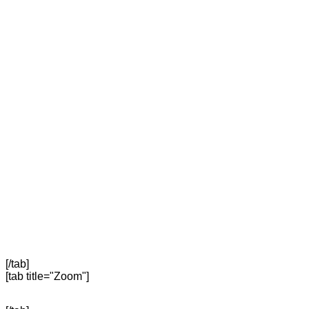
[/tab]
[tab title="Zoom"]