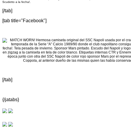
Scudetto a la fecha!.
[/tab]
[tab title="Facebook"]
[/tab]
{/jatabs}