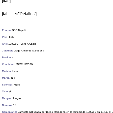
[/tab]
[tab title="Detalles"]
Equipo:
SSC Napoli
Pais:
Italy
Año:
1989/90 - Serie A Calcio
Jugador:
Diego Armando Maradona
Partido:
-
Condicion:
MATCH WORN
Modelo:
Home
Marca:
NR
Sponsor:
Mars
Talle:
(L)
Mangas:
Largas
Numero:
10
Comentario:
Camiseta NR usada por Diego Maradona en la temporada 1989/90 en la cual el S