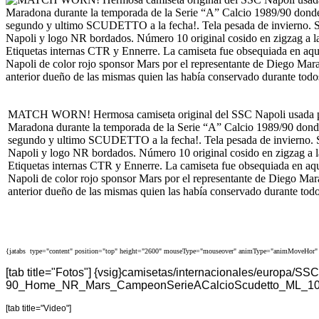
MATCH WORN! Hermosa camiseta original del SSC Napoli usada p
Maradona durante la temporada de la Serie “A” Calcio 1989/90 donde
segundo y ultimo SCUDETTO a la fecha!. Tela pesada de invierno. 
Napoli y logo NR bordados. Número 10 original cosido en zigzag a la
Etiquetas internas CTR y Ennerre. La camiseta fue obsequiada en aqu
Napoli de color rojo sponsor Mars por el representante de Diego Ma
anterior dueño de las mismas quien las había conservado durante todo
{jatabs type="content" position="top" height="2600" mouseType="mouseover" animType="animMoveHor" 
[tab title="Fotos"] {vsig}camisetas/internacionales/europa/S
90_Home_NR_Mars_CampeonSerieACalcioScudetto_ML_10_Di
[tab title="Video"]