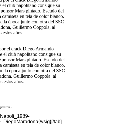
or el crack Diego Armando
 el club napolitano consigue su
Sponsor Mars pintado. Escudo del
 camiseta en tela de color blanco.
ella época junto con otra del SSC
radona, Guillermo Coppola, al
s estos años.
pre=true}
SCNapoli_1989-
egoMaradona{/vsig}[/tab]