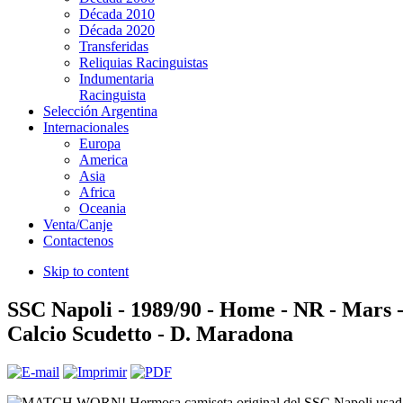
Década 2010
Década 2020
Transferidas
Reliquias Racinguistas
Indumentaria
Racinguista
Selección Argentina
Internacionales
Europa
America
Asia
Africa
Oceania
Venta/Canje
Contactenos
Skip to content
SSC Napoli - 1989/90 - Home - NR - Mars 
Calcio Scudetto - D. Maradona