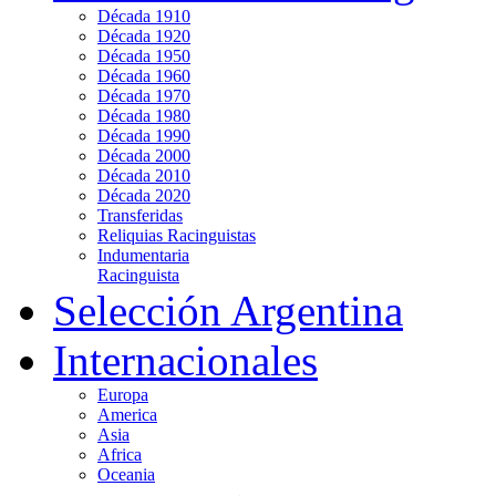
Década 1910
Década 1920
Década 1950
Década 1960
Década 1970
Década 1980
Década 1990
Década 2000
Década 2010
Década 2020
Transferidas
Reliquias Racinguistas
Indumentaria
Racinguista
Selección Argentina
Internacionales
Europa
America
Asia
Africa
Oceania