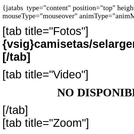
{jatabs type="content" position="top" heig
mouseType="mouseover" animType="animM
[tab title="Fotos"]
{vsig}camisetas/selar
[/tab]
[tab title="Video"]
NO DISPONIB
[/tab]
[tab title="Zoom"]