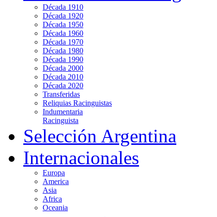
Década 1910
Década 1920
Década 1950
Década 1960
Década 1970
Década 1980
Década 1990
Década 2000
Década 2010
Década 2020
Transferidas
Reliquias Racinguistas
Indumentaria
Racinguista
Selección Argentina
Internacionales
Europa
America
Asia
Africa
Oceania