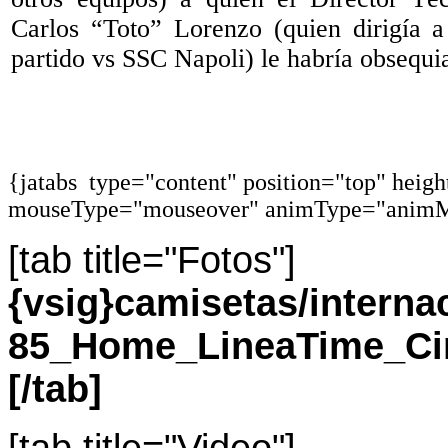
Carlos “Toto” Lorenzo (quien dirigía 
partido vs SSC Napoli) le habría obsequi
{jatabs type="content" position="top" heig
mouseType="mouseover" animType="animM
[tab title="Fotos"]
{vsig}camisetas/intern
85_Home_LineaTime_Cir
[/tab]
[tab title="Video"]