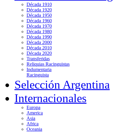
Década 1910
Década 1920
Década 1950
Década 1960
Década 1970
Década 1980
Década 1990
Década 2000
Década 2010
Década 2020
Transferidas
Reliquias Racinguistas
Indumentaria
Racinguista
Selección Argentina
Internacionales
Europa
America
Asia
Africa
Oceania