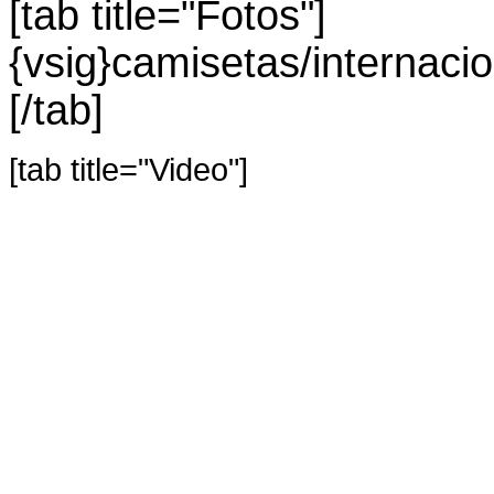
[tab title="Fotos"]
{vsig}camisetas/interna
[/tab]
[tab title="Video"]