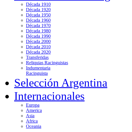
Década 1910
Década 1920
Década 1950
Década 1960
Década 1970
Década 1980
Década 1990
Década 2000
Década 2010
Década 2020
Transferidas
Reliquias Racinguistas
Indumentaria
Racinguista
Selección Argentina
Internacionales
Europa
America
Asia
Africa
Oceania