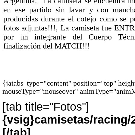
Argentina. La camiseta se encuentra int
en ese partido sin lavar y con manch
producidas durante el cotejo como se p
fotos adjuntas!!!, La camiseta fue
por un integrante del Cuerpo Técn
finalización del MATCH!!!
{jatabs type="content" position="top" heig
mouseType="mouseover" animType="animM
[tab title="Fotos"]
{vsig}camisetas/racin
[/tab]