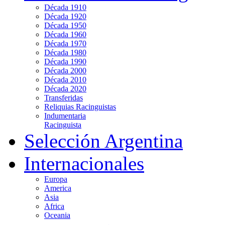
Década 1910
Década 1920
Década 1950
Década 1960
Década 1970
Década 1980
Década 1990
Década 2000
Década 2010
Década 2020
Transferidas
Reliquias Racinguistas
Indumentaria
Racinguista
Selección Argentina
Internacionales
Europa
America
Asia
Africa
Oceania