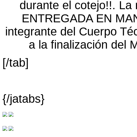
[/tab]
{/jatabs}