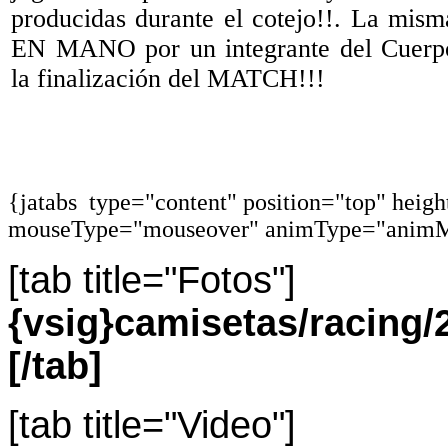
producidas durante el cotejo!!. La 
EN MANO por un integrante del Cuerpo
la finalización del MATCH!!!
{jatabs type="content" position="top" heig
mouseType="mouseover" animType="animM
[tab title="Fotos"]
{vsig}camisetas/racin
[/tab]
[tab title="Video"]