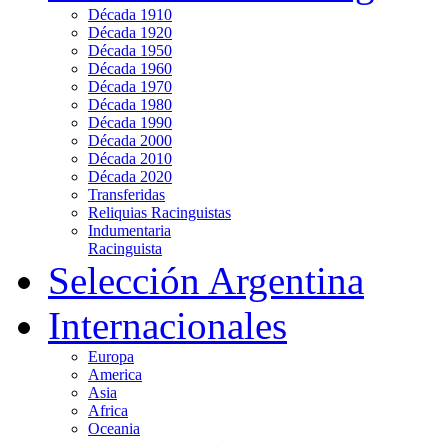
Década 1910
Década 1920
Década 1950
Década 1960
Década 1970
Década 1980
Década 1990
Década 2000
Década 2010
Década 2020
Transferidas
Reliquias Racinguistas
Indumentaria
Racinguista
Selección Argentina
Internacionales
Europa
America
Asia
Africa
Oceania