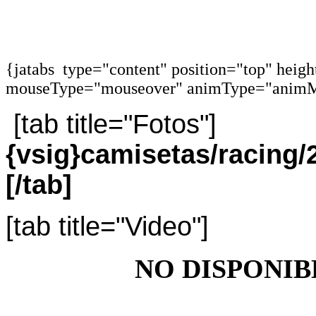
{jatabs type="content" position="top" heig
mouseType="mouseover" animType="animM
[tab title="Fotos"]
{vsig}camisetas/racin
[/tab]
[tab title="Video"]
NO DISPONIB