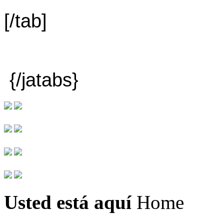
[/tab]
{/jatabs}
Usted está aquí
Home