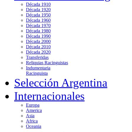
Década 1910
Década 1920
Década 1950
Década 1960
Década 1970
Década 1980
Década 1990
Década 2000
Década 2010
Década 2020
Transferidas
Reliquias Racinguistas
Indumentaria
Racinguista
Selección Argentina
Internacionales
Europa
America
Asia
Africa
Oceania