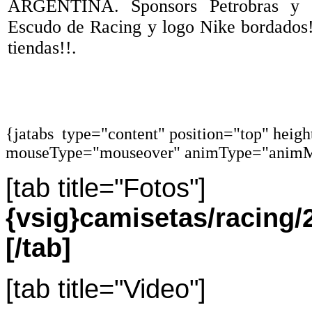
ARGENTINA. Sponsors Petrobras y L
Escudo de Racing y logo Nike bordados
tiendas!!.
{jatabs type="content" position="top" heig
mouseType="mouseover" animType="animM
[tab title="Fotos"]
{vsig}camisetas/racin
[/tab]
[tab title="Video"]