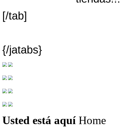
[/tab]
{/jatabs}
Usted está aquí
Home