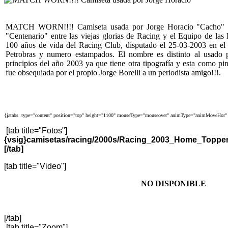
MATCH WORN!!!! Camiseta usada por Jorge Horacio "Cacho" Bor
"Centenario" entre las viejas glorias de Racing y el Equipo de las
100 años de vida del Racing Club, disputado el 25-03-2003 en el 
Petrobras y numero estampados. El nombre es distinto al usado 
principios del año 2003 ya que tiene otra tipografía y esta como pin
fue obsequiada por el propio Jorge Borelli a un periodista amigo!!!.
{jatabs type="content" position="top" height="1100" mouseType="mouseover" animType="animMoveHor" 
[tab title="Fotos"]
{vsig}camisetas/racing/2000s/Racing_2003_Home_Topper
[/tab]
[tab title="Video"]
NO DISPONIBLE
[/tab]
[tab title="Zoom"]