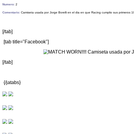
Numero:
2
Comentario:
Camiseta usada por Jorge Borelli
en el dia en que Racing cumplio sus primeros 1
[/tab]
[tab title="Facebook"]
[/tab]
{/jatabs}