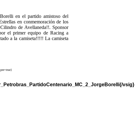
elli en el partido amistoso del
 Estrellas en conmemoración de los
Cilindro de Avellaneda!!. Sponsor
por el primer equipo de Racing a
tado a la camiseta!!!!! La camiseta
pre=true}
_Petrobras_PartidoCentenario_MC_2_JorgeBorelli{/vsig}