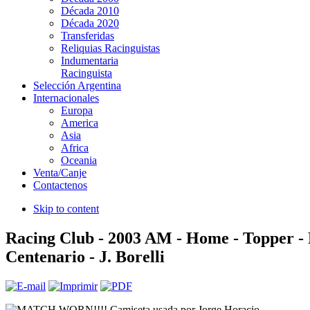
Década 2010
Década 2020
Transferidas
Reliquias Racinguistas
Indumentaria
Racinguista
Selección Argentina
Internacionales
Europa
America
Asia
Africa
Oceania
Venta/Canje
Contactenos
Skip to content
Racing Club - 2003 AM - Home - Topper - 
Centenario - J. Borelli