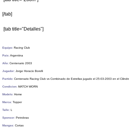
[/tab]
[tab title="Detalles"]
Equipo:
Racing Club
Pais:
Argentina
Año:
Centenario 2003
Jugador:
Jorge Horacio Borelli
Partido:
Centenario Racing Club vs Combinado de Estrellas jugado el 25-03-2003 en el Cilindr
Condicion:
MATCH WORN
Modelo:
Home
Marca:
Topper
Talle:
L
Sponsor:
Petrobras
Mangas:
Cortas