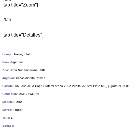
[tab title="Zoom"]
[/tab]
[tab title="Detalles"]
Equipo:
Racing Club
Pais:
Argentina
Año:
Copa Sudamericana 2002
Jugador:
Carlos Alberto Ramos
Partido:
1ra Fase de la Copa Sudamericana 2002 Vuelta vs River Plate (0-0) jugado el 25-09
Condicion:
MATCH WORN
Modelo:
Home
Marca:
Topper
Talle:
L
Sponsor:
-