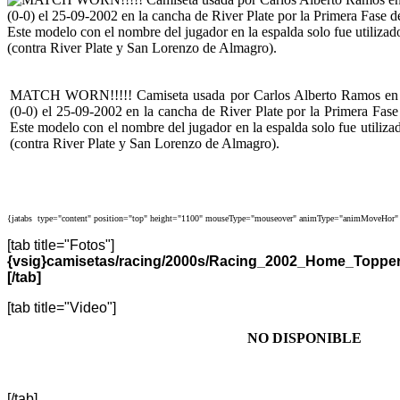
MATCH WORN!!!!! Camiseta usada por Carlos Alberto Ramos en el 
(0-0) el 25-09-2002 en la cancha de River Plate por la Primera Fas
Este modelo con el nombre del jugador en la espalda solo fue utiliza
(contra River Plate y San Lorenzo de Almagro).
{jatabs type="content" position="top" height="1100" mouseType="mouseover" animType="animMoveHor" 
[tab title="Fotos"]
{vsig}camisetas/racing/2000s/Racing_2002_Home_Topp
[/tab]
[tab title="Video"]
NO DISPONIBLE
[/tab]