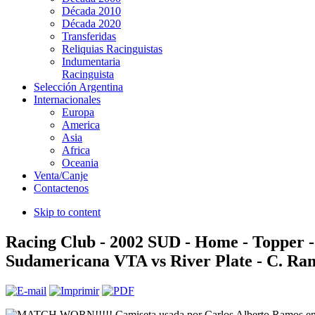
Década 2010
Década 2020
Transferidas
Reliquias Racinguistas
Indumentaria
Racinguista
Selección Argentina
Internacionales
Europa
America
Asia
Africa
Oceania
Venta/Canje
Contactenos
Skip to content
Racing Club - 2002 SUD - Home - Topper 
Sudamericana VTA vs River Plate - C. Ra