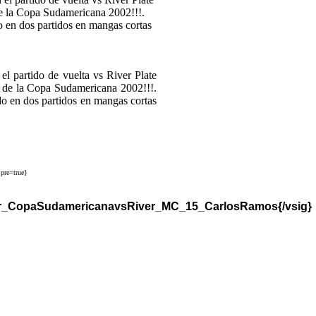
partido de vuelta vs River Plate
e de la Copa Sudamericana 2002!!!.
do en dos partidos en mangas cortas
pre=true}
er_CopaSudamericanavsRiver_MC_15_CarlosRamos{/vsig}