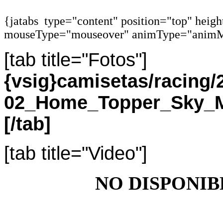
{jatabs type="content" position="top" heig
mouseType="mouseover" animType="animM
[tab title="Fotos"]
{vsig}camisetas/racing
02_Home_Topper_Sky_M
[/tab]
[tab title="Video"]
NO DISPONIB