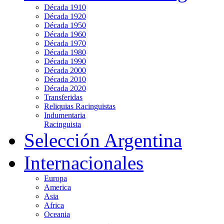
Década 1910
Década 1920
Década 1950
Década 1960
Década 1970
Década 1980
Década 1990
Década 2000
Década 2010
Década 2020
Transferidas
Reliquias Racinguistas
Indumentaria
Racinguista
Selección Argentina
Internacionales
Europa
America
Asia
Africa
Oceania