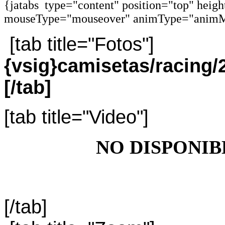
{jatabs type="content" position="top" heig
mouseType="mouseover" animType="animM
[tab title="Fotos"]
{vsig}camisetas/racin
[/tab]
[tab title="Video"]
NO DISPONIB
[/tab]