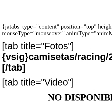
{jatabs type="content" position="top" heig
mouseType="mouseover" animType="animM
[tab title="Fotos"]
{vsig}camisetas/racing
[/tab]
[tab title="Video"]
NO DISPONIB