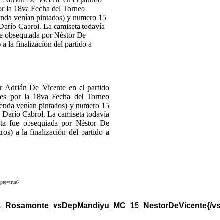
drián De Vicente en el partido
tes por la 18va Fecha del Torneo
ienda venían pintados) y numero 15
 Darío Cabrol. La camiseta todavía
eta fue obsequiada por Néstor De
os) a la finalización del partido a
pre=true}
as_Rosamonte_vsDepMandiyu_MC_15_NestorDeVicente{/vs