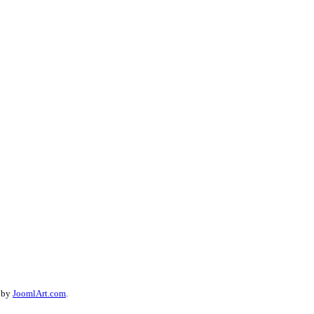
d by
JoomlArt.com
.