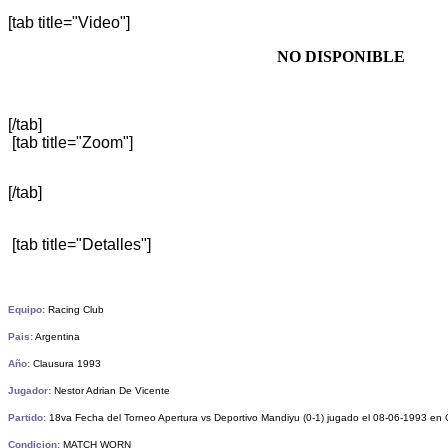
[tab title="Video"]
NO DISPONIBLE
[/tab]
[tab title="Zoom"]
[/tab]
[tab title="Detalles"]
Equipo:
Racing Club
Pais:
Argentina
Año:
Clausura 1993
Jugador:
Nestor Adrian De Vicente
Partido:
18va Fecha del Torneo Apertura vs Deportivo Mandiyu (0-1) jugado el 08-06-1993 en 
Condicion:
MATCH WORN