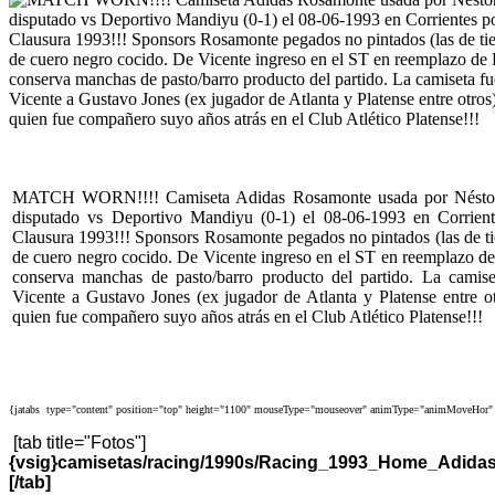
MATCH WORN!!!! Camiseta Adidas Rosamonte usada por Néstor A
disputado vs Deportivo Mandiyu (0-1) el 08-06-1993 en Corrien
Clausura 1993!!! Sponsors Rosamonte pegados no pintados (las de t
de cuero negro cocido. De Vicente ingreso en el ST en reemplazo de
conserva manchas de pasto/barro producto del partido. La camis
Vicente a Gustavo Jones (ex jugador de Atlanta y Platense entre otr
quien fue compañero suyo años atrás en el Club Atlético Platense!!!
{jatabs type="content" position="top" height="1100" mouseType="mouseover" animType="animMoveHor" 
[tab title="Fotos"]
{vsig}camisetas/racing/1990s/Racing_1993_Home_Adid
[/tab]