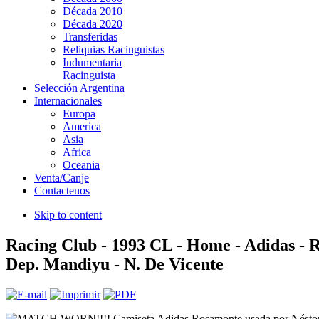
Década 2010
Década 2020
Transferidas
Reliquias Racinguistas
Indumentaria
Racinguista
Selección Argentina
Internacionales
Europa
America
Asia
Africa
Oceania
Venta/Canje
Contactenos
Skip to content
Racing Club - 1993 CL - Home - Adidas - 
Dep. Mandiyu - N. De Vicente