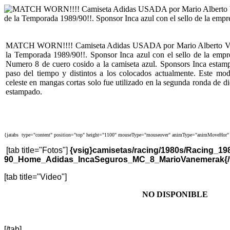
MATCH WORN!!!! Camiseta Adidas USADA por Mario Alberto Van
la Temporada 1989/90!!. Sponsor Inca azul con el sello de la empre
Numero 8 de cuero cosido a la camiseta azul. Sponsors Inca estamp
paso del tiempo y distintos a los colocados actualmente. Este mod
celeste en mangas cortas solo fue utilizado en la segunda ronda de
estampado.
{jatabs type="content" position="top" height="1100" mouseType="mouseover" animType="animMoveHor" 
[tab title="Fotos"]
{vsig}camisetas/racing/1980s/Racing_19
90_Home_Adidas_IncaSeguros_MC_8_MarioVanemerak{/vs
[tab title="Video"]
NO DISPONIBLE
[/tab]