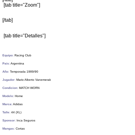
[tab title="Zoom"]
[/tab]
[tab title="Detalles"]
Equipo:
Racing Club
Pais:
Argentina
Año:
Temporada 1989/90
Jugador:
Mario Alberto Vanemerak
Condicion:
MATCH WORN
Modelo:
Home
Marca:
Adidas
Talle:
44 (XL)
Sponsor:
Inca Seguros
Mangas:
Cortas