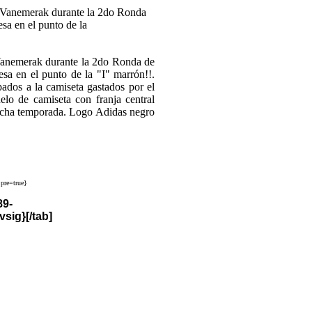
emerak durante la 2do Ronda de
sa en el punto de la "I" marrón!!.
ados a la camiseta gastados por el
elo de camiseta con franja central
 dicha temporada. Logo Adidas negro
pre=true}
89-
ig}[/tab]