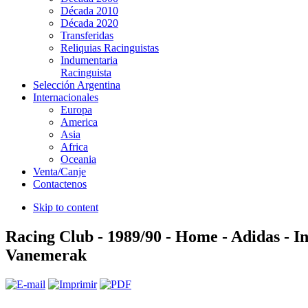
Década 2010
Década 2020
Transferidas
Reliquias Racinguistas
Indumentaria
Racinguista
Selección Argentina
Internacionales
Europa
America
Asia
Africa
Oceania
Venta/Canje
Contactenos
Skip to content
Racing Club - 1989/90 - Home - Adidas - I
Vanemerak