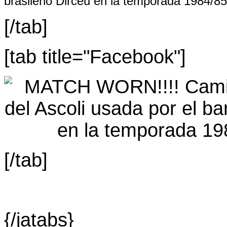
brasileño Dirceu en la temporada 1984/85
[/tab]
[tab title="Facebook"]
[/tab]
{/jatabs}