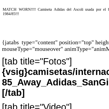
MATCH WORN!!!! Camiseta Adidas del Ascoli usada por el ba
1984/85!!!
{jatabs type="content" position="top" heig
mouseType="mouseover" animType="animM
[tab title="Fotos"]
{vsig}camisetas/interna
85_Away_Adidas_SanGio
[/tab]
[tab title="Video"]