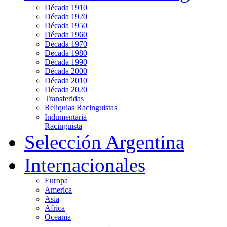
Década 1910
Década 1920
Década 1950
Década 1960
Década 1970
Década 1980
Década 1990
Década 2000
Década 2010
Década 2020
Transferidas
Reliquias Racinguistas
Indumentaria
Racinguista
Selección Argentina
Internacionales
Europa
America
Asia
Africa
Oceania