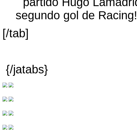
[/tab]
{/jatabs}