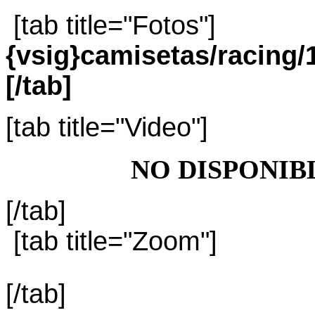
[tab title="Fotos"]
{vsig}camisetas/racin
[/tab]
[tab title="Video"]
NO DISPONIB
[/tab]
[tab title="Zoom"]
[/tab]