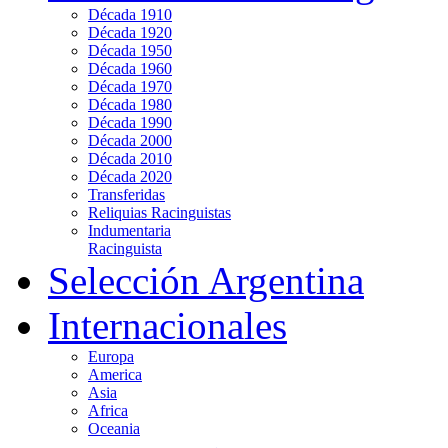
Década 1910
Década 1920
Década 1950
Década 1960
Década 1970
Década 1980
Década 1990
Década 2000
Década 2010
Década 2020
Transferidas
Reliquias Racinguistas
Indumentaria
Racinguista
Selección Argentina
Internacionales
Europa
America
Asia
Africa
Oceania