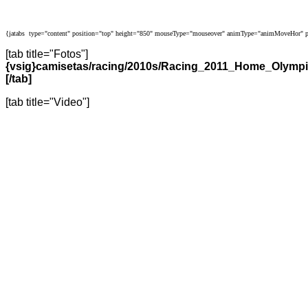
{jatabs type="content" position="top" height="850" mouseType="mouseover" animType="animMoveHor" p
[tab title="Fotos"]
{vsig}camisetas/racing/2010s/Racing_2011_Home_Olymp
[/tab]
[tab title="Video"]